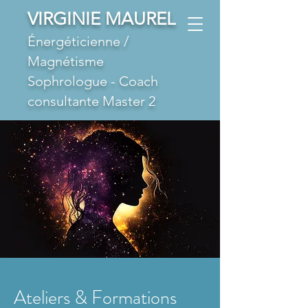
VIRGINIE MAUREL
Énergéticienne /
Magnétisme
Sophrologue - Coach
consultante Master 2
Ateliers & Formations