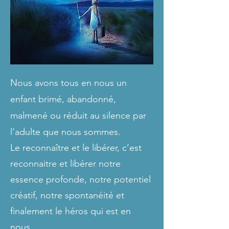
Nous avons tous en nous un
enfant brimé, abandonné,
malmené ou réduit au silence par
l’adulte que nous sommes.
Le reconnaître et le libérer, c’est
reconnaitre et libérer notre
essence profonde, notre potentiel
créatif, notre spontanéité et
finalement le héros qui est en
nous.